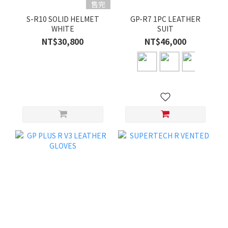
售完
S-R10 SOLID HELMET
GP-R7 1PC LEATHER
WHITE
SUIT
NT$30,800
NT$46,000