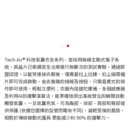
Tech-Air® 科技氣囊衣全系列，皆採用無線主動式電子系
統，其晶片已根據安全法規進行無數次的測試實驗，通過歐
盟認證。以藍芽連接衣服後，僅需要拉上拉鍊、扣上磁吸檔
片即可完成啟動，省去複雜的接線及按鈕，只需直覺式的操
作即可使用，輕鬆又便利；衣服內搭建陀螺儀、多個感應器
及利用AI的撞擊演算法，能準確檢測出事故發生的瞬間自動
觸發氣囊，一旦氣囊充氣，可為胸部、背部、肩部和臀部提
供保護 (依據您選擇的型號而略有不同)，減輕受傷的風險，
相較於傳統被動式護具 更能減少約 90% 的撞擊力。