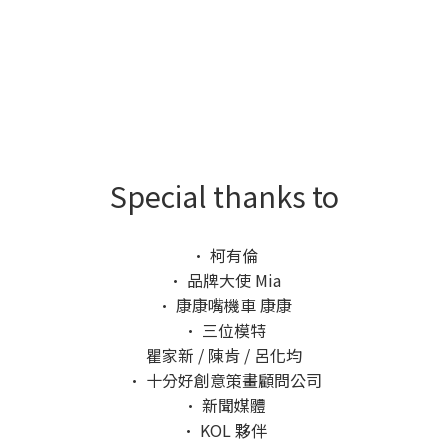
Special thanks to
· 柯有倫
· 品牌大使 Mia
· 康康嘴機車 康康
· 三位模特
瞿家新 / 陳肯 / 呂化均
· 十分好創意策畫顧問公司
· 新聞媒體
· KOL 夥伴