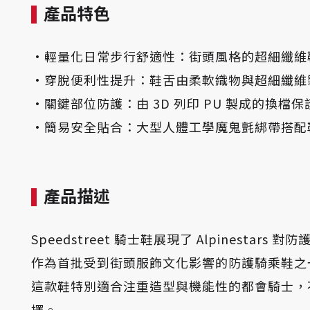
產品特色
·輕量化日常步行舒適性：街頭風格的超細纖維
·
穿脫便利性提升：鞋舌由柔軟織物與超細纖維
·
關鍵部位防護：由 3D 列印 PU 製成的換
·
簡易安全貼合：大型人體工學魔鬼氈綁帶搭配
產品描述
Speedstreet 騎士鞋展現了 Alpines
作為首批受到街頭服飾文化影響的防護騎乘鞋之一，Spe
這款鞋特別適合注重造型與機能性的都會騎士，
擇。