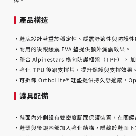
產品構造
·鞋底設計著重於穩定性、緩震舒適性與防護
·
耐用的後跟緩震 EVA 墊提供額外減震效果。
·
整合 Alpinestars 橫向防護框架（TPF
·
強化 TPU 後跟支撐片，提升保護與支撐效
·
可拆卸 OrthoLite® 鞋墊提供持久舒適感，O
護具配備
·
鞋面內外側設有雙密度腳踝保護裝置，在關鍵
·
鞋頭與後跟內部加入強化結構，隱藏於鞋面下