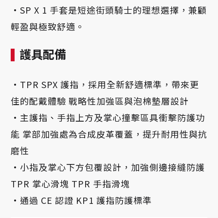
·
S
P X 1 手套是短途街頭騎士的理想選擇，兼顧
輕盈與極致舒適。
護具配備
·TPR SPX 護指，採用全新舒適標準，帶來更
佳的配戴體驗 戰略性加強區與泡棉墊層設計
·
主護指、手指上方及掌心撞擊區具衝擊防護功
能 掌部加強處為合成皮革覆蓋，提升耐用性與抗
磨性
·
小指及掌心下方包覆設計，加強側邊接縫防護
TPR 掌心滑塊 TPR 手指滑塊
·
通過 CE 認證 KP1 護指防護標準