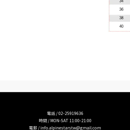
電話 / 02-25919636
時間 / MON-SAT 11:00-21:00
電郵 / info.alpinestarstw@gmail.com