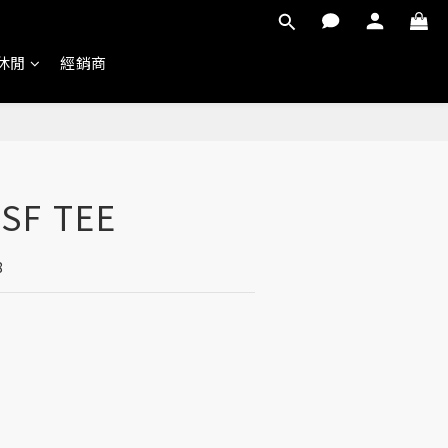
 休閒
經銷商
SF TEE
8