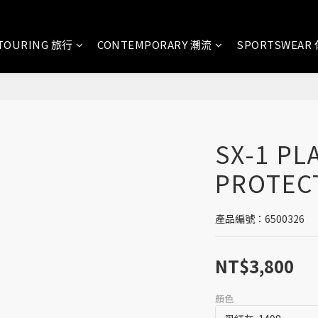
TOURING 旅行
CONTEMPORARY 潮流
SPORTSWEAR
SX-1 PL
PROTEC
產品編號：6500326
NT$3,800
顏色