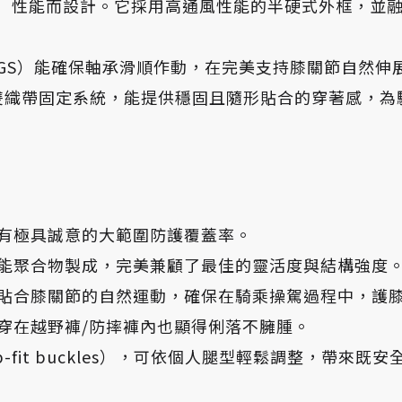
road）性能而設計。它採用高通風性能的半硬式外框，並融合了
tem, DGS）能確保軸承滑順作動，在完美支持膝關節
證，搭配雙織帶固定系統，能提供穩固且隨形貼合的穿著感
有極具誠意的大範圍防護覆蓋率。
能聚合物製成，完美兼顧了最佳的靈活度與結構強度
貼合膝關節的自然運動，確保在騎乘操駕過程中，護
穿在越野褲/防摔褲內也顯得俐落不臃腫。
fit buckles），可依個人腿型輕鬆調整，帶來既