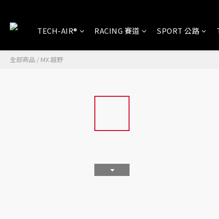
TECH-AIR®
RACING 賽道
SPORT 公路
全部商品
/
MX 越野