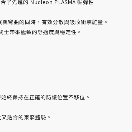
先進的 Nucleon PLASMA 黏彈性
自然伸展與彎曲的同時，有效分散與吸收衝擊能量。
，為騎士帶來極致的舒適度與穩定性。
。
膝始終保持在正確的防護位置不移位。
安全又貼合的束緊體驗。