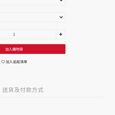
加入購物車
加入追蹤清單
送貨及付款方式